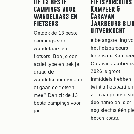
De 13 beste
Fietsparcours
campings voor
Kampeer &
wandelaars en
Caravan
fietsers
Jaarbeurs bij
uitverkocht
Ontdek de 13 beste
e belangstelling vo
campings voor
het fietsparcours
wandelaars en
tijdens de Kampee
fietsers. Ben je een
Caravan Jaarbeurs
actief type en trek je
2026 is groot.
graag de
Inmiddels hebben
wandelschoenen aan
twintig fietspartijen
of gaan de fietsen
zich aangemeld vo
mee? Dan zit de 13
deelname en is er
beste campings voor
nog slechts één pl
jou.
beschikbaar.