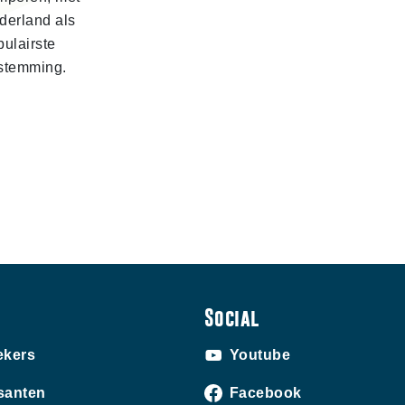
derland als
pulairste
stemming.
Social
ekers
Youtube
santen
Facebook