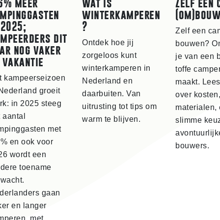
6% meer
Wat is
Zelf een
mpinggasten
winterkamperen
(om)bou
 2025;
?
Zelf een ca
mpeerders dit
Ontdek hoe jij
bouwen? On
ar nog vaker
zorgeloos kunt
je van een 
 vakantie
winterkamperen in
toffe campe
t kampeerseizoen
Nederland en
maakt. Lees
Nederland groeit
daarbuiten. Van
over kosten
rk: in 2025 steeg
uitrusting tot tips om
materialen,
 aantal
warm te blijven.
slimme keu
mpinggasten met
avontuurlijk
6% en ook voor
bouwers.
26 wordt een
rdere toename
rwacht.
derlanders gaan
ker en langer
mperen, met