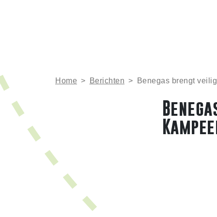
Home
>
Berichten
>
Benegas brengt veili
Benegas
Kampee