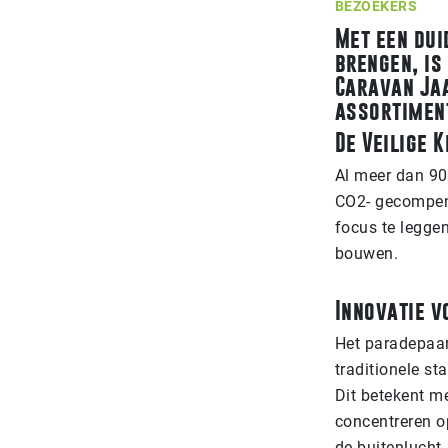
BEZOEKERS
Met een dui
brengen, is
Caravan Jaa
assortimen
De Veilige 
Al meer dan 90
CO2- gecompens
focus te leggen
bouwen.
Innovatie 
Het paradepaar
traditionele st
Dit betekent m
concentreren o
de buitenlucht.