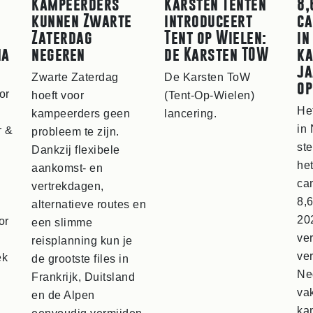
Kampeerders
Karsten Tenten
8,
kunnen Zwarte
introduceert
ca
Zaterdag
Tent op Wielen:
in
na
negeren
de Karsten TOW
ka
ja
Zwarte Zaterdag
De Karsten ToW
op
or
hoeft voor
(Tent-Op-Wielen)
He
kampeerders geen
lancering.
in 
r &
probleem te zijn.
ste
Dankzij flexibele
het
aankomst- en
ca
vertrekdagen,
8,
alternatieve routes en
20
or
een slimme
ve
reisplanning kun je
ve
ek
de grootste files in
Ne
Frankrijk, Duitsland
va
en de Alpen
ka