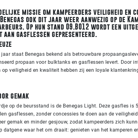
delijke missie om kampeerders veiligheid en c
 Benegas ook dit jaar weer aanwezig op de Ka
rbeurs. Op hun stand 09.B012 wordt een uitg
t aan gasflessen gepresenteerd.
Keuze
 jaar staat Benegas bekend als betrouwbare propaangasleve
eerd propaan voor bulktanks en gasflessen levert. Door in
 op veiligheid en kwaliteit hebben zij een loyale klantenkrin
voor gemak
dje op de beursstand is de Benegas Light. Deze gasfles is 5
alen gasflessen, zonder concessies te doen aan de veiligheid
eer gemak en minder gesjouw, zodat kampeerders zich kun
p datgene waar het om draait: genieten van het kamperen en