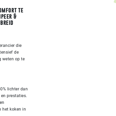
omfort te
mpeer &
ebreid
rancier die
tensief de
g weten op te
0% lichter dan
 en prestaties.
nen
 het koken in