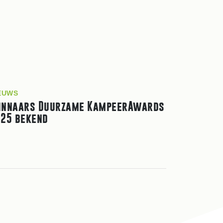
EUWS
innaars Duurzame KampeerAwards
25 bekend