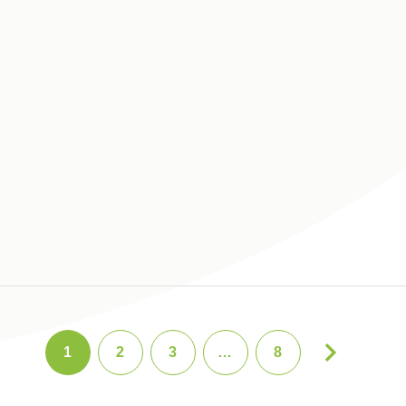
1
2
3
…
8