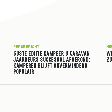
PERSBERICHT
NI
60ste editie Kampeer & Caravan
W
Jaarbeurs succesvol afgerond:
20
kamperen blijft on­ver­min­derd
populair