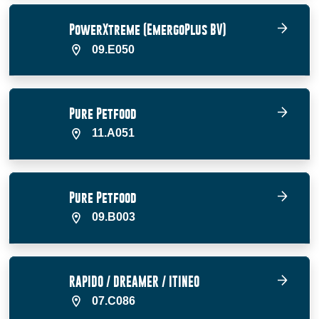
PowerXtreme (EmergoPlus BV)
09.E050
Pure Petfood
11.A051
Pure Petfood
09.B003
RAPIDO / DREAMER / ITINEO
07.C086