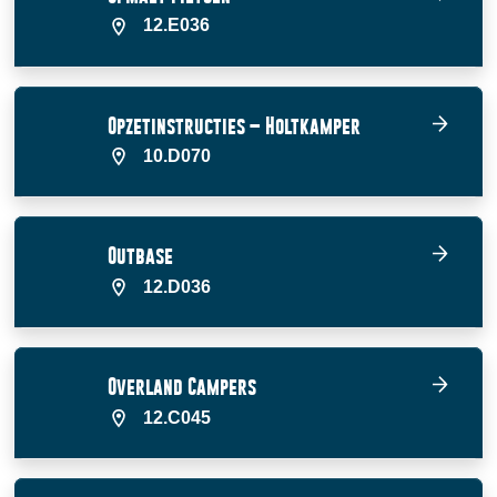
12.E036
Opzetinstructies – Holtkamper
10.D070
Outbase
12.D036
Overland Campers
12.C045