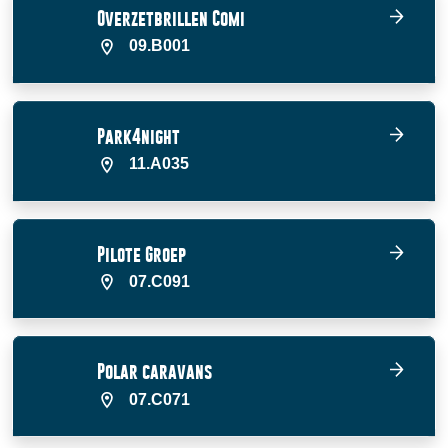
Overzetbrillen Comi
09.B001
Park4night
11.A035
Pilote Groep
07.C091
Polar caravans
07.C071