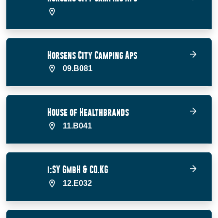
Horsens City Camping Aps
09.B081
House of Healthbrands
11.B041
i:SY GmbH & CO.KG
12.E032