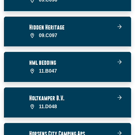
Hidden Heritage
09.C097
hml bedding
11.B047
Holtkamper B.V.
11.D048
Horsens City Camping Aps