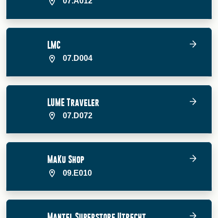
07.A012
LMC
07.D004
LUME Traveler
07.D072
MaKu Shop
09.E010
Mantel Superstore Utrecht