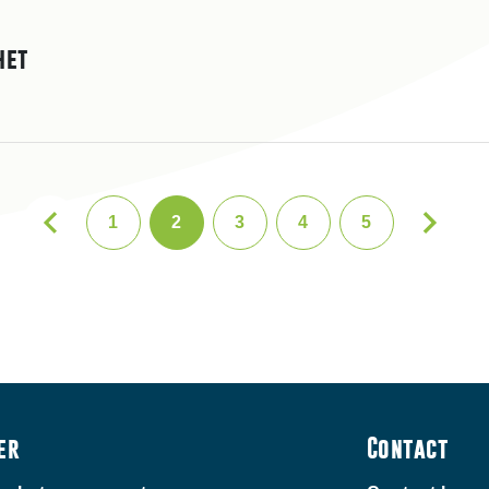
het
1
2
3
4
5
er
Contact