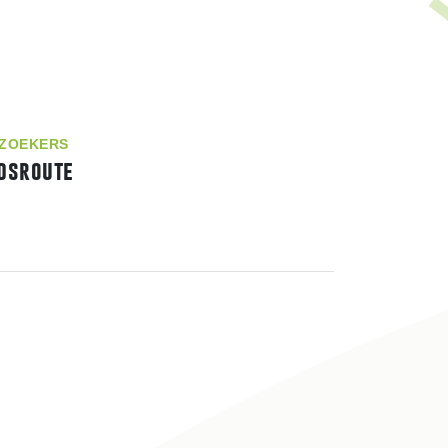
ZOEKERS
dsroute