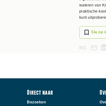
wateren van Kr
praktische koo
kunt uitprobere
Sla op 
DEEL
Direct naar
Ov
Bezoeken
Ove