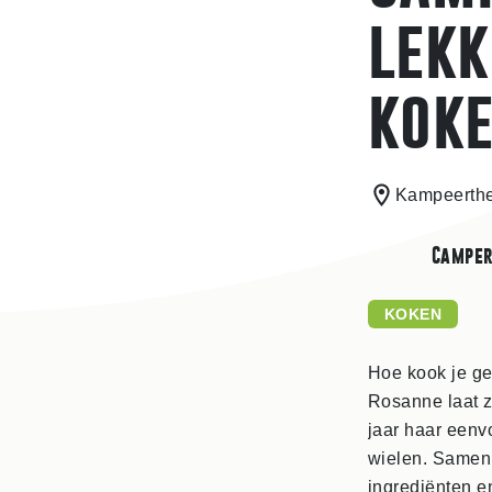
lekk
koke
Kampeerthe
Campe
KOKEN
Hoe kook je ge
Rosanne laat z
jaar haar eenv
wielen. Samen 
ingrediënten e