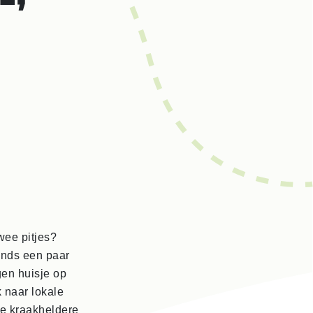
wee pitjes?
inds een paar
gen huisje op
 naar lokale
de kraakheldere