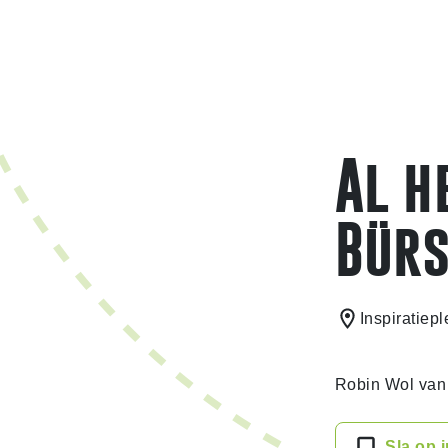
Al h
Bür
Inspiratiepl
Robin Wol van 
Sla op 